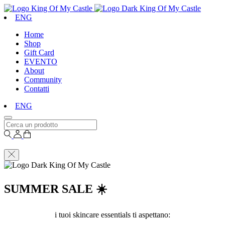
ENG
Home
Shop
Gift Card
EVENTO
About
Community
Contatti
ENG
SUMMER SALE ☀️
i tuoi skincare essentials ti aspettano: