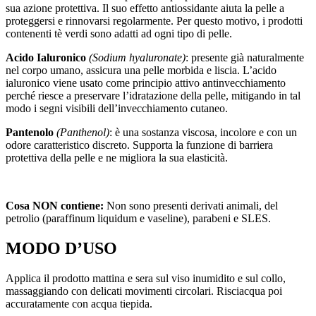
sua azione protettiva. Il suo effetto antiossidante aiuta la pelle a
proteggersi e rinnovarsi regolarmente. Per questo motivo, i prodotti
contenenti tè verdi sono adatti ad ogni tipo di pelle.
Acido Ialuronico
(Sodium hyaluronate)
: presente già naturalmente
nel corpo umano, assicura una pelle morbida e liscia. L’acido
ialuronico viene usato come principio attivo antinvecchiamento
perché riesce a preservare l’idratazione della pelle, mitigando in tal
modo i segni visibili dell’invecchiamento cutaneo.
Pantenolo
(Panthenol)
: è una sostanza viscosa, incolore e con un
odore caratteristico discreto. Supporta la funzione di barriera
protettiva della pelle e ne migliora la sua elasticità.
Cosa NON contiene:
Non sono presenti derivati animali, del
petrolio (paraffinum liquidum e vaseline), parabeni e SLES.
MODO D’USO
Applica il prodotto mattina e sera sul viso inumidito e sul collo,
massaggiando con delicati movimenti circolari. Risciacqua poi
accuratamente con acqua tiepida.