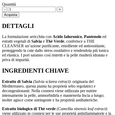
Quantità
DETERGENTE
-
+
VISO
Acquista
-
THE
DETTAGLI
CLEANSER
quantità
La formulazione arricchita con
Acido Ialuronico
,
Pantenolo
ed
estratti vegetali di
Salvia
e
Thè Verde
, conferisce a THE
CLEANSER un’azione purificante, emolliente ed antiossidante,
proteggendo la cute dallo stress ossidativo e rendendola più tonica
ed elastica. I pori saranno così ristretti e la pelle risulterà idratata e
priva di impurità.
INGREDIENTI CHIAVE
Estratto di Salvia
(Salvia sclarea extract)
: originaria del
Mediterraneo, questa pianta ha proprietà sebo regolatrici e
decongestionanti. Nella cosmesi viene utilizzata per nutrire
intensamente la pelle, ammorbidirla e mantenerla liscia a lungo;
inoltre agisce come astringente e ha proprietà antibatteriche.
Estratto biologico di Thè verde
(Camellia sinensis leaf extract)
:
viene utilizzato in cosmesi per le sue proprietà antinfiammatorie e la