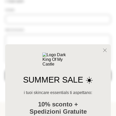
I TUOI DATI
NOME:
MESSAGGIO:
ACQUISTA
SUMMER SALE ☀️
i tuoi skincare essentials ti aspettano:
10% sconto
+
Spedizioni Gratuite