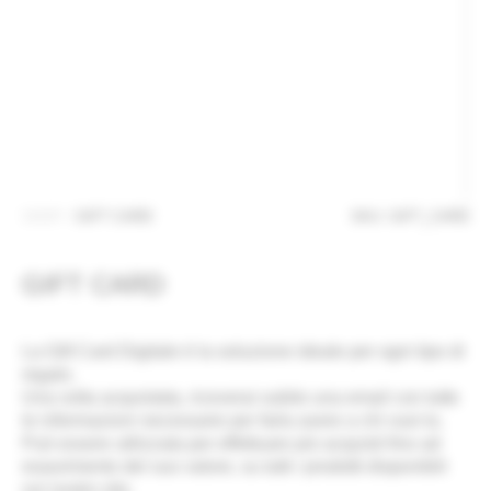
Contatti
ENG
SHOP
/
GIFT CARD
SKU: GIFT_CARD
GIFT CARD
La Gift Card Digitale è la soluzione ideale per ogni tipo di
regalo.
Una volta acquistata, riceverai subito una email con tutte
le informazioni necessarie per farla avere a chi vuoi tu.
Può essere utilizzata per effettuare più acquisti fino ad
esaurimento del suo valore, su tutti i prodotti disponibili
sul nostro sito.