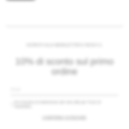
ISCRIVITI ALLA NEWSLETTER E RICEVI IL
10% di sconto sul primo
ordine
Acconsento al trattamento dei miei dati per l’invio di
newsletter.