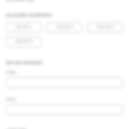
SELEZIONA UN IMPORTO
50,00
€
100,00
€
150,00
€
200,00
€
DATI DESTINATARIO
NOME:
EMAIL: