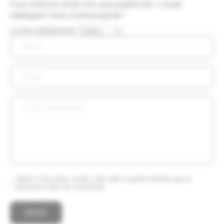
Il tuo indirizzo email non sarà pubblicato.
I campi
obbligatori sono contrassegnati
*
La tua valutazione
*
Salva il mio nome, email e sito web in questo browser per la
prossima volta che commento.