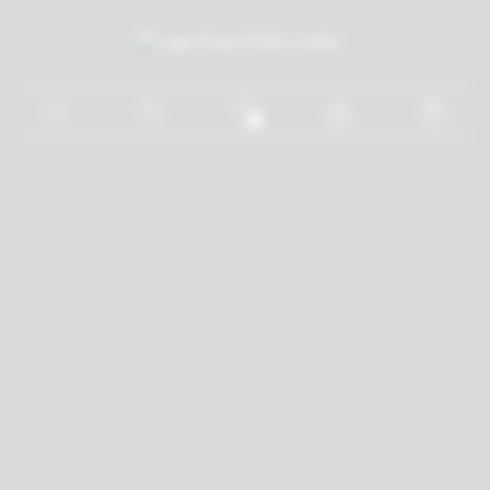
Home
Shop
Gift Card
EVENTO
About
Community
Contatti