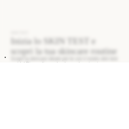
SKIN TEST
Inizia lo SKIN TEST e
scopri la tua skincare routine
Scopri la skincare ideale per te con il nostro skin test
rapido! Rispondi a poche domande e ricevi un
codice sconto esclusivo.
INIZIA IL TEST
SCOPRI I PRODOTTI DELLA
TUA NUOVA SKINCARE
ROUTINE