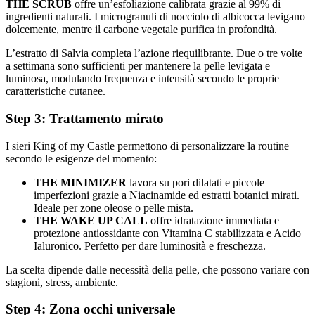
THE SCRUB
offre un’esfoliazione calibrata grazie al 99% di
ingredienti naturali. I microgranuli di nocciolo di albicocca levigano
dolcemente, mentre il carbone vegetale purifica in profondità.
L’estratto di Salvia completa l’azione riequilibrante. Due o tre volte
a settimana sono sufficienti per mantenere la pelle levigata e
luminosa, modulando frequenza e intensità secondo le proprie
caratteristiche cutanee.
Step 3: Trattamento mirato
I sieri King of my Castle permettono di personalizzare la routine
secondo le esigenze del momento:
THE MINIMIZER
lavora su pori dilatati e piccole
imperfezioni grazie a Niacinamide ed estratti botanici mirati.
Ideale per zone oleose o pelle mista.
THE WAKE UP CALL
offre idratazione immediata e
protezione antiossidante con Vitamina C stabilizzata e Acido
Ialuronico. Perfetto per dare luminosità e freschezza.
La scelta dipende dalle necessità della pelle, che possono variare con
stagioni, stress, ambiente.
Step 4: Zona occhi universale