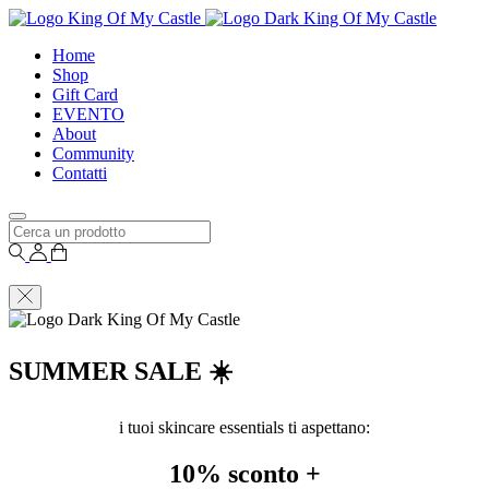
Home
Shop
Gift Card
EVENTO
About
Community
Contatti
SUMMER SALE ☀️
i tuoi skincare essentials ti aspettano:
10% sconto
+